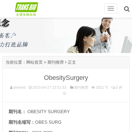
切
换
导
航
当前位置：
网站首页
>
期刊推荐
正文
ObesitySurgery
biomed
2023-04-27 15:51:53
期刊推荐
2821 ℃
0 评
论
期刊名：
OBESITY SURGERY
期刊名缩写：
OBES SURG