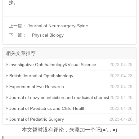
接
。
上一篇：
Journal of Neurosurgery-Spine
下一篇：
Physical Biology
相关文章推荐
Investigative Ophthalmology&Visual Science
2023-04-28
British Journal of Ophthalmology
2023-04-28
Experimental Eye Research
2023-04-28
Journal of enzyme inhibition and medicinal chemist
2023-04-28
ry
Journal of Paediatrics and Child Health
2023-04-28
Journal of Pediatric Surgery
2023-04-28
本文暂时没有评论，来添加一个吧(●'◡'●)