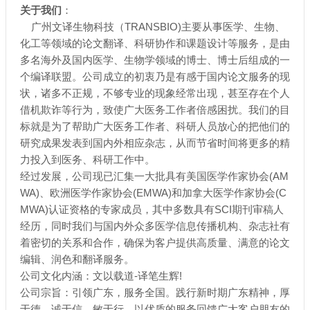
关于我们
：
广州文译生物科技（TRANSBIO)主要从事医学、生物、
化工等领域的论文翻译、科研协作和课题设计等服务，是由
多名海外及国内医学、生物学领域的博士、博士后组成的一
个编译联盟。公司成立的初衷乃是有感于国内论文服务的现
状，诸多不正规，不够专业的现象经常出现，甚至存在个人
借机欺诈等行为，致使广大医务工作者倍感困扰。我们的目
标就是为了帮助广大医务工作者、科研人员放心的把他们的
研究成果发表到国内外相应杂志，从而节省时间将更多的精
力投入到医务、科研工作中。
经过发展，公司现已汇集一大批具有美国医学作家协会(AM
WA)、欧洲医学作家协会(EMWA)和加拿大医学作家协会(C
MWA)认证资格的专家成员，其中多数具有SCI期刊审稿人
经历，同时我们与国内外众多医学信息传播机构、杂志社有
着密切的关系和合作，确保为客户提供高质量、满意的论文
编辑、润色和翻译服务。
公司文化内涵：文以载道-译笔生辉!
公司宗旨：引领广东，服务全国。践行新时期广东精神，厚
于德、诚于信、敏于行。以优质的服务回馈广大客户朋友的