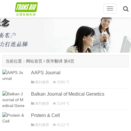
切
换
导
航
当前位置：
网站首页
医学翻译 第4页
AAPS Journal
期刊推荐
2585 ℃
Balkan Journal of Medical Genetics
期刊推荐
2144 ℃
Protein & Cell
期刊推荐
4112 ℃