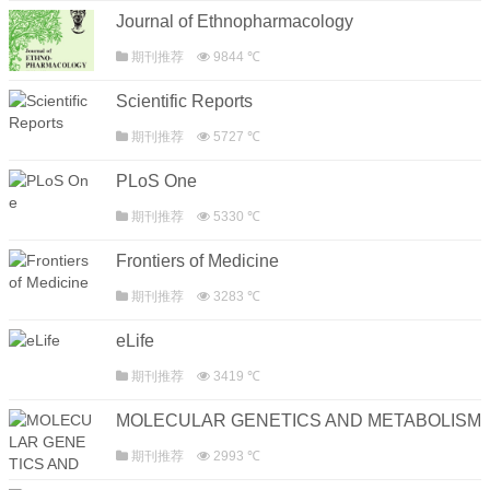
Journal of Ethnopharmacology
期刊推荐
9844 ℃
Scientific Reports
期刊推荐
5727 ℃
PLoS One
期刊推荐
5330 ℃
Frontiers of Medicine
期刊推荐
3283 ℃
eLife
期刊推荐
3419 ℃
MOLECULAR GENETICS AND METABOLISM
期刊推荐
2993 ℃